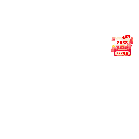
实践经验累积方面，还有许多值得探索与提高之处。
例如，加强身体素质与耐久性，将进一步增强他在高
强度赛事中的竞争力。
同时，在战术理解和阅读游戏方面，小巴里布朗也可
以继续学习和提升。例如，通过分析自己的录像来总
结不足之处，以便改进自己的决策能力和判断准确
性。此外，多参与团队配合演练，将有助于加强与队
友间默契，提高整体协作效果。
最后，对于未来职业生涯的发展方向，小巴里布朗也
面临着诸多选择。如果能够保持当前势头，并不断挑
战自我，那么他极有可能在联盟内崭露头角，实现更
大的成就，为自己乃至整个篮球界书写新的篇章。