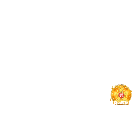
投相结合，让对方防线难以应对，从而频繁得分，为
团队注入了信心。
这些关键时刻不仅提升了他个人的数据，更重要的是
改变了整场比赛的局势。随着小巴里布朗不断得分，
观众席上的气氛愈加热烈，队友们在他的带动下也纷
纷找回状态，全队士气高涨，有效实现逆转成为可
能。
3、他对球队的重要性
小巴里布朗不仅是球队的一名顶尖得分手，更是在战
术体系中不可或缺的一环。他深知如何合理利用自身
优势来帮助全队发挥最大潜力。在本场比赛中，他不
仅自己积极得分，还通过有效传球为其他队员创造机
会，从而提升整体进攻效率。