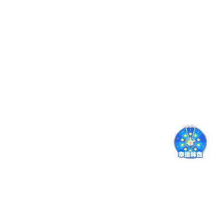
然而，需要注意的是，对手伯恩利同样不容小觑。他
们虽然处于保级边缘，但近期状态有所回暖，在客场
作战时并不轻易放弃。因此，阿尔特塔必须确保队伍
专注于比赛，并充分发挥出自身优势，以应对即将到
来的挑战。
3、战术安排探讨
针对伯恩利这样的对手，阿尔特塔需要制定出切实可
行的战术方案。从历史交锋来看，两队之间往往会出
现激烈对抗，因此控制中场将是制胜关键之一。通过
快速传递和多点进攻来撕裂对方防线，是本次战术布
置中的重要部分。
具体而言，可以利用边路速度快、突破能力强的边锋
进行冲击，同时结合中路控球组织，通过精确传递寻