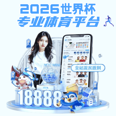
注册入口
金年会体育
—— 比赛数