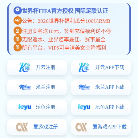
据从这里开始
覆盖实时赛事、专业数据、高清视频，
金年会体
育APP
与网页版为您提供便捷的体育服务。
APP下载
网页版入口
首页
/
体育热讯
/ 正文
2026-06-26 00:15
42 次阅读
开拓者媒体人对杨瀚森的期待是成为稳定