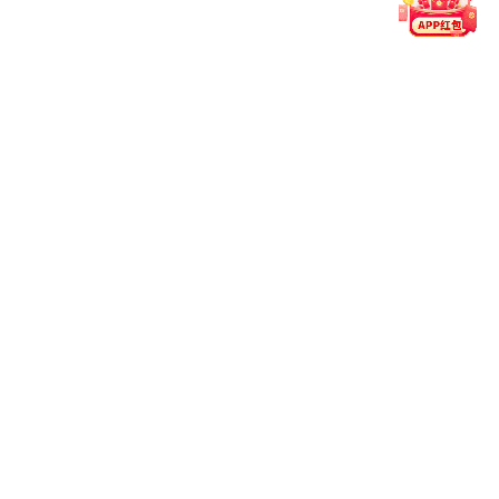
态。此外，通过参加各类热身赛及友谊赛积累实战经
验，也是快速成长的重要途径。
与此同时，与队友建立良好的沟通与互动关系，将进
一步促进个人发展。在团队合作中学习如何更好地发
挥作用，不仅能增强彼此之间的默契，也为个人成长
创造了良好的环境，这样才能真正融入到开拓者这个
大家庭之中。
总结：
综上所述，开拓者媒体人对杨瀚森寄予厚望，希望他
能够成为稳定可靠的第三替补中锋。这既是基于他自
身潜力评估，也是考虑到整个球队对于该位置深度需
求所作出的判断。若能做到这一点，无疑将为他的职
业生涯奠定坚实基础，同时也会让整个团队受益匪