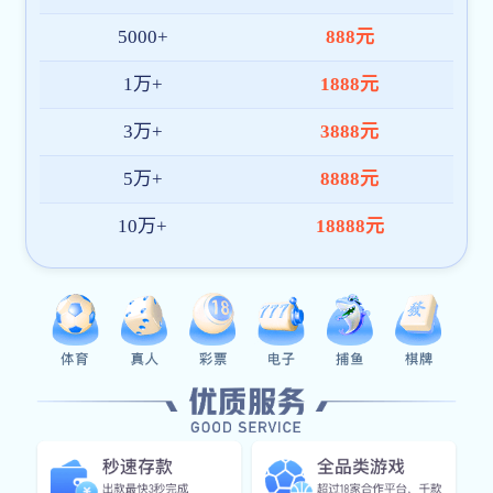
中锋是篮球比赛中至关重要的位置之一，其职责不仅
包括防守篮板、封堵对手投篮，还需要在进攻端提供
有效的得分支持。在现代篮球中，中锋往往承担着保
护内线和转移球权的双重责任，因此一名优秀的中锋
可以极大提升球队整体实力。
对于开拓者而言，中锋位置上的深度一直是球队构建
竞争力的重要因素。随着联盟竞争日益激烈，球队希
望在这一关键位置上拥有稳定可靠的人选，为主力球
员减轻负担，同时增强整体战斗力。
因此，寻找一个能够成为稳定第三替补中锋的球员，
对于开拓者来说尤为重要。这不仅可以保证在主力缺
阵时有足够的人手应付比赛，更能为年轻球员提供成
长与发展的空间。