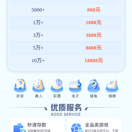
拉菲尼亚自加入巴萨以来，对阵皇家马德里的比赛中
表现出色。他在多场关键战役中帮助球队取得胜利，
成为球队的重要一员。在这些较量中，他不仅参与进
攻，还有效地协助防守，为球队的整体表现增添了保
障。
统计数据显示，在过去几个赛季里，拉菲尼亚对皇马
的胜率高达70%以上，这一成绩让他成为巴萨对抗皇
马时不可或缺的关键因素。这种优异的表现使得他逐
渐被球迷和媒体所认可，也让他在队内树立了良好的
形象。
值得一提的是，与C罗相比，虽然两者各自处于不同
的发展阶段，但拉菲尼亚能够追平C罗在与巴萨交锋