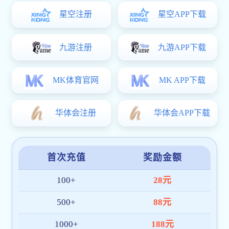
锋胜场纪录
近年来，西班牙足球联赛的竞争愈发激烈，其中巴萨
与皇马之间的对决更是备受关注。拉菲尼亚作为巴萨
的一员，展现出了惊人的表现，尤其在与皇马的交锋
中其胜率令人瞩目。近期，拉菲尼亚追平了C罗在与
巴萨交锋中的胜场纪录，这不仅彰显了他的个人能
力，也引起了广泛的讨论。本文将从拉菲尼亚的历史
战绩、战术适应性、心理素质以及未来潜力四个方面
详细分析这一现象，探讨其对于巴萨和西甲联赛的重
要意义。
1、拉菲尼亚历史战绩分析