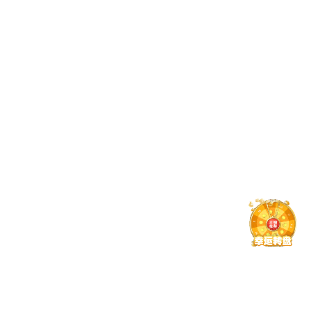
方后卫，为队友创造空间，从而帮助球队打破僵局，
实现逆转，这充分体现了他的价值。
此外，他还具备较强的传球能力和射门技巧，使得他
能够在关键时刻把握机会，为球队贡献进球。在这样
高水平的对抗中，他所展现出的聪明才智无疑为他赢
得了更多信任，也提升了自身竞技水平。
3、心理素质与比赛经验
优秀运动员往往具备过硬的心理素质，而这也是拉菲
尼亚能够在对阵皇马时屡屡获得佳绩的重要原因之
一。在面对传统豪门时，他从未显露出紧张情绪，总
是以冷静、自信的态度迎接挑战。这种心理优势使得
他在压力下依然能保持清晰思路，有效执行比赛计
划。