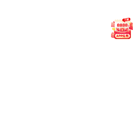
基因组学技术分析，可以更准确地判断哪些成分最适
合某位运动员，从而实现真正意义上的“精准营养”。
这种技术不仅可以减少不必要的开支，还能有效避免
潜在的不良反应，提高安全性。
此外，人们还开始关注植物来源及天然成分，这些替
代品可能成为未来市场的新宠。不少研究表明，一些
植物提取物同样具备良好的抗氧化能力及促进恢复效
果，为传统动物来源产品提供了新的选择空间。
因此，在不断演变发展的过程中，我们期待看到更多
创新性的解决方案出现，为广大运动员提供更优质、
更安全、更有效率的支持，从而助力其在竞技场上展
现出色表现。