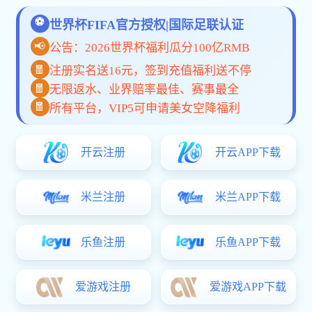
据从这里开始
覆盖实时赛事、专业数据、高清视频，
金年会体
育APP
与网页版为您提供便捷的体育服务。
APP下载
网页版入口
首页
/
体育热讯
/ 正文
2026-06-06 14:05
71 次阅读
王仕鹏揭秘美国训练师如何为球员定制营