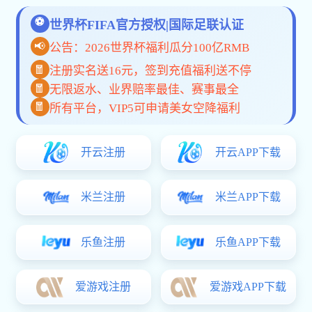
据从这里开始
覆盖实时赛事、专业数据、高清视频，
金年会体
育APP
与网页版为您提供便捷的体育服务。
APP下载
网页版入口
首页
/
体育热讯
/ 正文
2026-06-09 20:53
40 次阅读
阿森纳热刺维拉争抢拉什福德皇马拜仁切