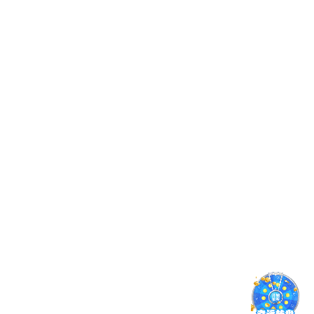
与此同时，热刺同样面临着前锋位置上的挑战。在凯
恩未来去向未卜的情况下，引入一位像拉什福德这样
的攻击手，将有助于他们保持竞争力。热刺希望通过
增加阵容深度来实现更高目标，因此对拉什福德情有
独钟也是情理之中。
维拉虽然不是传统强队，但他们积极引援以追求更高
排名。在过去几个赛季中，他们已经显示出向上发展
的趋势。而签下像ラッシュフォード这样的球员，可
以进一步提升他们整体实力，让他们在争取欧战资格
时占据优势。因此，三支球队之间关于这位前锋展开
激烈争夺毫不奇怪。
3、皇马拜仁切尔西的关注
皇马作为世界足坛的一流豪门，一直以来都渴望拥有