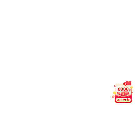
力，帮助他们重新燃起争冠希望。因此，包括皇马、
拜仁与切尔西等顶级俱乐部都对他的未来发展产生浓
厚兴趣，是非常自然的事情。
4、转会市场风云变幻
随着转会窗口逐渐开启，各大俱乐部对于优秀球员的
争夺愈发激烈。从目前情况来看，对于拉什福德这样
具备潜力与实力兼具的新星来说，各方势力都愿意投
入重金进行抢购。这不仅体现了他的个人价值，也反
映了当今足球市场巨大的商业潜力。
此外，在转会过程中，不仅仅是经济因素起决定作
用，还有各个俱乐部的发展战略以及教练团队对于球
员特性的判断。有些球队可能考虑长期规划，而有些
则急于求成。这种差异化策略，也让转会市场显得更